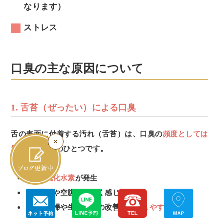
なります）
ストレス
口臭の主な原因について
1. 舌苔（ぜったい）による口臭
舌の表面に付着する汚れ（舌苔）は、口臭の
頻度としては
×
最も多い原因
のひとつです。
【特徴】
主に
硫化水素
が発生
起床時や空腹時に強く感じやすい
舌の清掃や生活習慣の改善で
改善しやすい